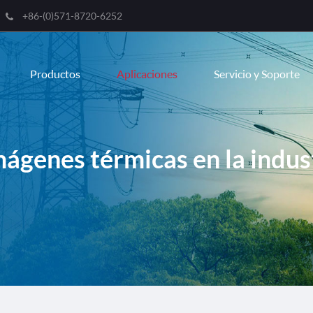
+86-(0)571-8720-6252
Engli
Productos
Aplicaciones
Servicio y Soporte
한국
franç
Deut
ágenes térmicas en la indust
Espa
itali
русс
port
عربية