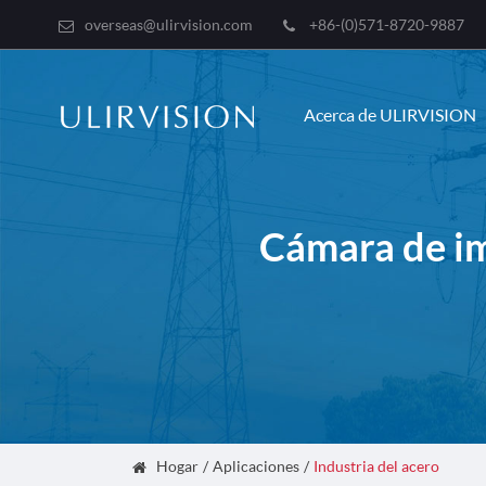
overseas@ulirvision.com
+86-(0)571-8720-9887
Acerca de ULIRVISION
Cámara de im
Hogar
Aplicaciones
Industria del acero