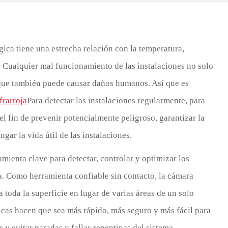
Türk
Indo
ica tiene una estrecha relación con la temperatura,
TY_
. Cualquier mal funcionamiento de las instalaciones no solo
que también puede causar daños humanos. Así que es
frarroja
Para detectar las instalaciones regularmente, para
l fin de prevenir potencialmente peligroso, garantizar la
ar la vida útil de las instalaciones.
ienta clave para detectar, controlar y optimizar los
. Como herramienta confiable sin contacto, la cámara
toda la superficie en lugar de varias áreas de un solo
cas hacen que sea más rápido, más seguro y más fácil para
 y evitar paradas y fallas repentinas del sistema.