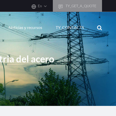
En
TY_GET_A_QUOTE
sh
Noticias y recursos
TY_CONTACTS
어
ais
sch
ria del acero
ñol
ano
кий
uguês
ال