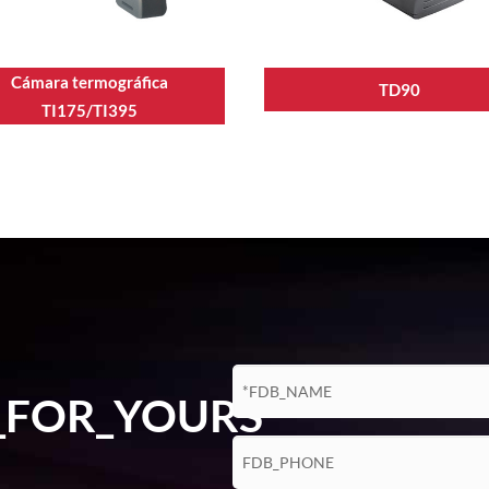
Cámara termográfica
TD90
TI175/TI395
_FOR_YOURS