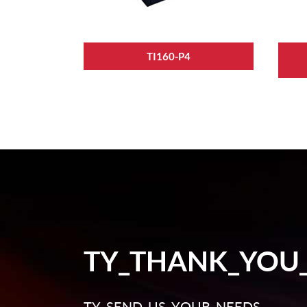
TI160-P4
TY_THANK_YOU
TY_SEND_US_YOUR_NEEDS