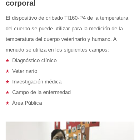
corporal
Zoom Digital
2X, 4X
El dispositivo de cribado TI160-P4 de la temperatura
10 opciones (incluyendo
del cuerpo se puede utilizar para la medición de la
Paletas de
hierro rojo, Arco Iris, negro
temperatura del cuerpo veterinario y humano. A
colores
caliente y blanco caliente,
menudo se utiliza en los siguientes campos:
etc.)
Diagnóstico clínico
Medición
Veterinario
Rango de
Investigación médica
+ 30 °C ~ + 45 °C
temperatura
Campo de la enfermedad
Precisión de
± 0,5 ℃ o ± 0,3 ℃ (con
Área Pública
medición
cuerpo negro)
Corrección de
Auto
medición