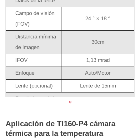
Datos de la lente
Campo de visión
24 ° × 18 °
(FOV)
Distancia mínima
30cm
de imagen
IFOV
1,13 mrad
Enfoque
Auto/Motor
Lente (opcional)
Lente de 15mm
Rendimiento de imagen
Mejora de la
Algoritmo de mejora de
imagen
imagen IVE
Aplicación de TI160-P4 cámara
térmica para la temperatura
Frecuencia
25Hz