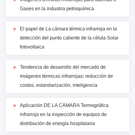
PC BMP, JPG
Gases en la industria petroquímica
Formato AVI, compresión
Formato de vídeo
H.264
El papel de La cámara térmica infrarroja en la
Interfaz de tarjeta
Tarjeta incorporada 32G TF
detección del punto caliente de la célula Solar
SD
de alta velocidad
fotovoltaica
Control de
Comando de puerto serie,
Tendencia de desarrollo del mercado de
Almacenamiento
disparador de nivel
imágenes térmicas infrarrojas: reducción de
Formato de palabra con
costos, estandarización, inteligencia
Informe
guía de selección de
contenido
Aplicación DE LA CÁMARA Termográfica
Interfaz
infrarroja en la inspección de equipos de
distribución de energía hospitalaria
100M / 1000m Ethernet,