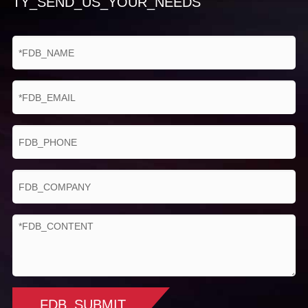
TY_SEND_US_YOUR_NEEDS
Auto (basado en la entrada
Corrección de la
reflejada temperatura
transmisividad
ambiente, distancia,
atmosférica
humedad relativa,
temperatura ambiente)
Transmitancia de
Auto (basado en la
filtro o ventana
transmitancia de entrada)
Configuración de
Fecha/hora, unidad de
la función
temperatura ℃/℉/K, idioma
Almacenamiento de datos
Formato estándar de PC
Datos de
UTD, análisis con software
temperatura
FDB_SUBMIT
IRX