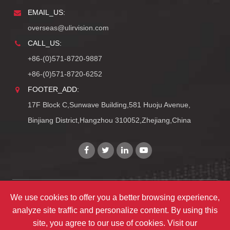
EMAIL_US:
overseas@ulirvision.com
CALL_US:
+86-(0)571-8720-9887
+86-(0)571-8720-6252
FOOTER_ADD:
17F Block C,Sunwave Building,581 Huoju Avenue,
Binjiang District,Hangzhou 310052,Zhejiang,China
Copyright©
Zhejiang ULIRVISION Technology Co., Ltd.
We use cookies to offer you a better browsing experience,
analyze site traffic and personalize content. By using this
TY_ALL_RIGHTS_RESERVEDS
site, you agree to our use of cookies. Visit our
TY_SITEMAPS
|
TY_PRIVACY