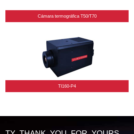
Cámara termográfica T50/T70
TI160-P4
TY_THANK_YOU_FOR_YOURS